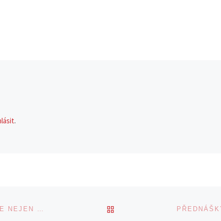
hlásit
.
BACK TO POST LIST
SEMINÁŘ SMARTZOOM: DIGITÁLNÍ HISTOPATOLOGIE NEJEN K OBĚDU
PŘEDNÁŠKY