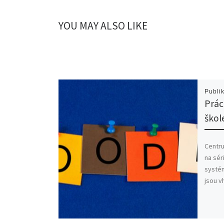
YOU MAY ALSO LIKE
Publi
Prác
škol
Centru
na sér
systém
jsou v