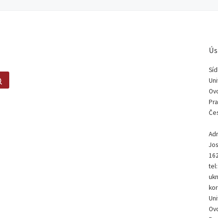
Ús
Síd
Search …
Uni
Ovo
Pra
Čes
Adr
Jos
162
tel
ukn
kor
Uni
Ovo