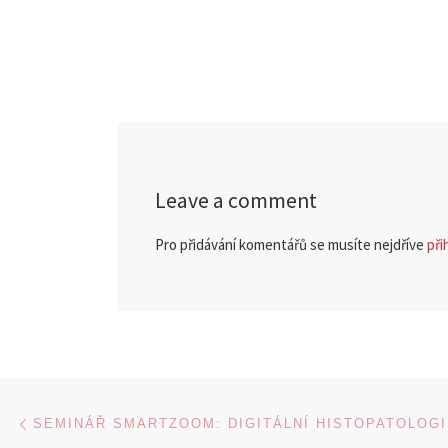
Leave a comment
Pro přidávání komentářů se musíte nejdříve
při
Navigace v příspěvcích
Previous post