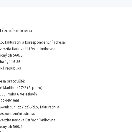
třední knihovna
lo, fakturační a korespondenční adresa:
verzita Karlova Ústřední knihovna
cný trh 560/5
ha 1, 116 36
ká republika
esa pracoviště:
é Martího 407/2 (2. patro)
 00 Praha 6 Veleslavín
: 224491966
@ruk.cuni.cz {:cz}Sídlo, fakturační a
espondenční adresa:
verzita Karlova Ústřední knihovna
cný trh 560/5