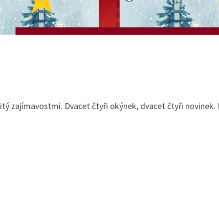
tý zajímavostmi. Dvacet čtyři okýnek, dvacet čtyři novinek.