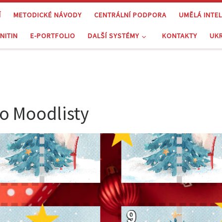
Í
METODICKÉ NÁVODY
CENTRÁLNÍ PODPORA
UMĚLÁ INTE
NITIN
E-PORTFOLIO
DALŠÍ SYSTÉMY
KONTAKTY
UK
o Moodlisty