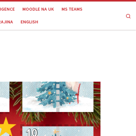
LIGENCE
MOODLE NA UK
MS TEAMS
Se
RAJINA
ENGLISH