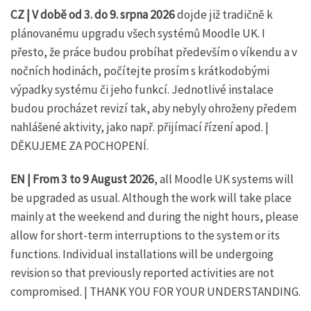
CZ | V době od 3. do 9. srpna
2026
dojde již tradičně k
plánovanému upgradu všech systémů Moodle UK. I
přesto, že práce budou probíhat především o víkendu a v
nočních hodinách, počítejte prosím s krátkodobými
výpadky systému či jeho funkcí. Jednotlivé instalace
budou procházet revizí tak, aby nebyly ohroženy předem
nahlášené aktivity, jako např. přijímací řízení apod. |
DĚKUJEME ZA POCHOPENÍ.
EN | From 3 to 9 August 2026
, all Moodle UK systems will
be upgraded as usual. Although the work will take place
mainly at the weekend and during the night hours, please
allow for short-term interruptions to the system or its
functions. Individual installations will be undergoing
revision so that previously reported activities are not
compromised. | THANK YOU FOR YOUR UNDERSTANDING.