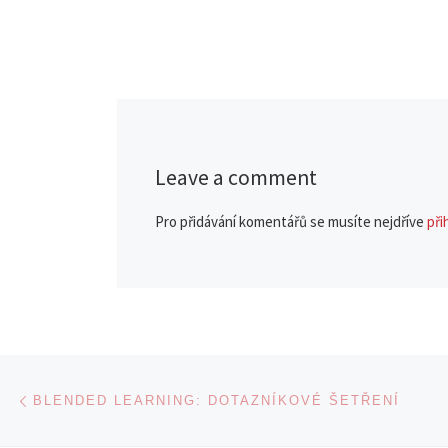
Leave a comment
Pro přidávání komentářů se musíte nejdříve
při
Navigace v příspěvcích
Previous post
BLENDED LEARNING: DOTAZNÍKOVÉ ŠETŘENÍ