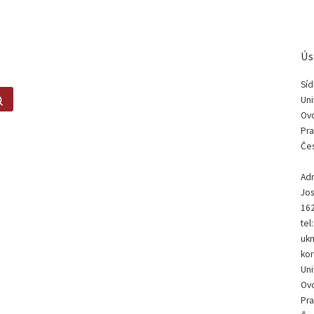
Ús
Síd
Search …
Uni
Ovo
Pra
Čes
Adr
Jos
162
tel
ukn
kor
Uni
Ovo
Pra