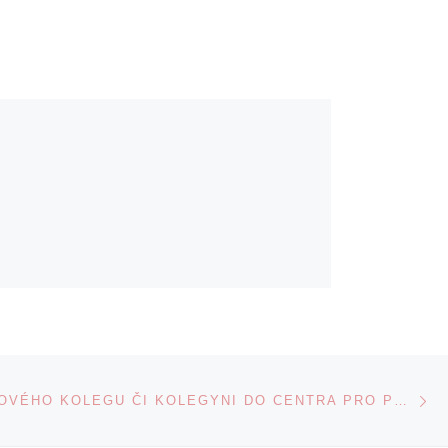
Ne
HLEDÁME NOVÉHO KOLEGU ČI KOLEGYNI DO CENTRA PRO PODPORU ELEARNINGU