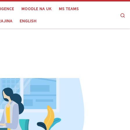
LIGENCE
MOODLE NA UK
MS TEAMS
Se
RAJINA
ENGLISH