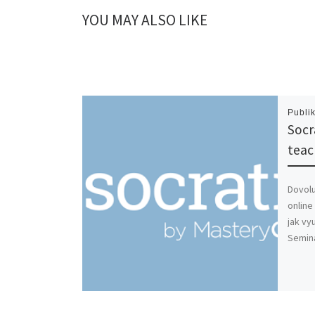
YOU MAY ALSO LIKE
Publi
Socr
teac
Dovolu
online
jak vy
Seminá