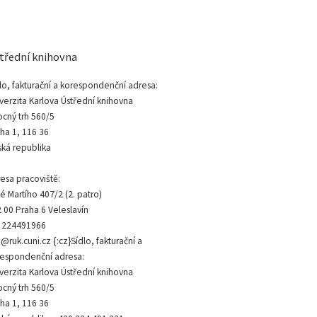
třední knihovna
lo, fakturační a korespondenční adresa:
verzita Karlova Ústřední knihovna
cný trh 560/5
ha 1, 116 36
ká republika
esa pracoviště:
é Martího 407/2 (2. patro)
 00 Praha 6 Veleslavín
: 224491966
@ruk.cuni.cz {:cz}Sídlo, fakturační a
espondenční adresa:
verzita Karlova Ústřední knihovna
cný trh 560/5
ha 1, 116 36