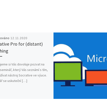
kováno
12.11.2020
ative Pro for (distant)
hing
jeme si Vás dovoluje pozvat na
 seminář, který Vás seznámí s tím,
užívat nástroj Socrative ve výuce.
ř se uskuteční […]