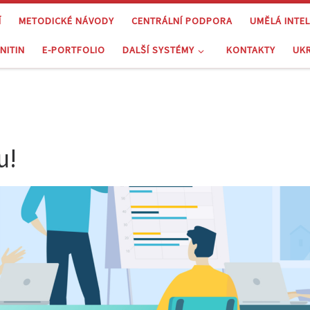
Í
METODICKÉ NÁVODY
CENTRÁLNÍ PODPORA
UMĚLÁ INTE
NITIN
E-PORTFOLIO
DALŠÍ SYSTÉMY
KONTAKTY
UK
u!