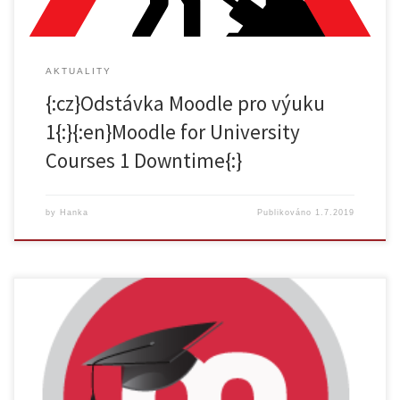
AKTUALITY
{:cz}Odstávka Moodle pro výuku
1{:}{:en}Moodle for University
Courses 1 Downtime{:}
by
Hanka
Publikováno
1.7.2019
{:cz} Odpovědi nejen na tyto otázky naleznete v našich zbrusu nových
manuálech pro práci se systémem Moodle. {:}{:en}Did you know that
as a teacher in a Moodle course, you can track students‘ activity? By