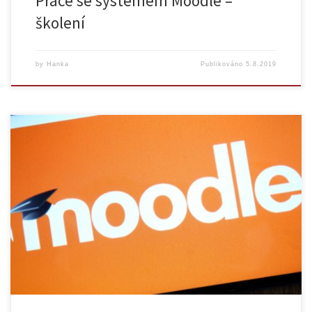
Práce se systémem Moodle –
školení
by
Hanka
Publikováno
5.8.2019
Děsí Vás změny v Moodlu po upgradu na verzi 3.6? Přijďte na
workshop, kde budete seznámeni s novými funkcemi aktuální verze.
Datum: 18. 9. 2019 Čas: 14. 30. – 16.30 hod. Místnost: učebna EDIS, José
Martího 407/2, Hotel Krystal, 2. patro, Praha 6 Veleslavín Registrace:
ZDE Představíme Vám zejména tyto novinky: Nový […]