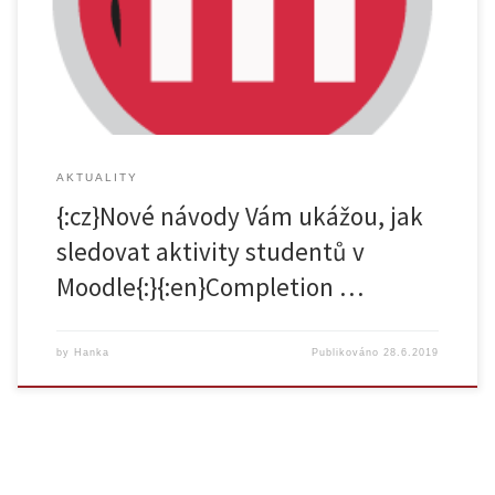
setting requirements and conditions under which an activity can be
completed, Moodle shows the progress students […]
AKTUALITY
{:cz}Nové návody Vám ukážou, jak
sledovat aktivity studentů v
Moodle{:}{:en}Completion …
by
Hanka
Publikováno
28.6.2019