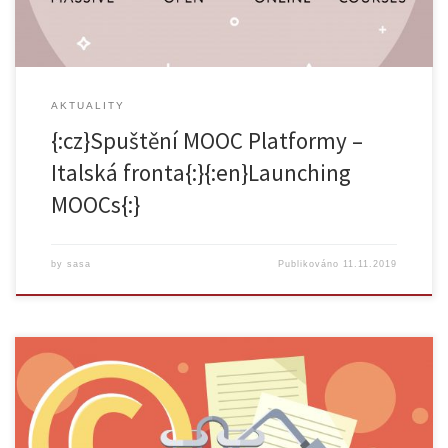
AKTUALITY
{:cz}Spuštění MOOC Platformy –
Italská fronta{:}{:en}Launching
MOOCs{:}
by
sasa
Publikováno
11.11.2019
Datum: 12. 11. 2019 Čas: 13.30 – 15.00 hod. Místnost: Modrá
posluchárna, Celetná 20 Přednášející: JUDr. Tomáš Dobřichovský,
Ph.D. Registrace: ZDE V rámci pracovněprávních vztahů, jejichž