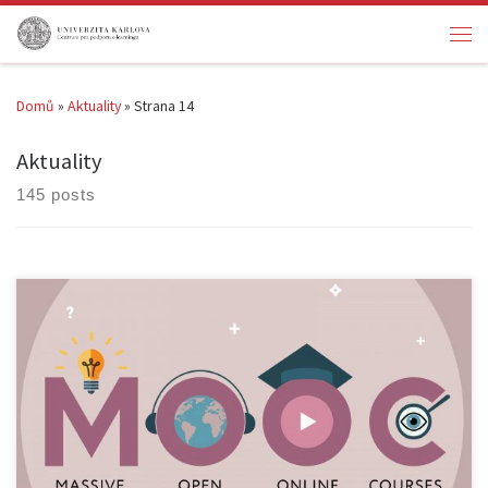
Skip to content
Men
Domů
»
Aktuality
»
Strana 14
Aktuality
145 posts
{:cz}Centrum pro podporu e-learningu Ústřední knihovny Univerzity
Karlovy zahajuje pilotní provoz platformy pro e-learningové
vzdělávací kurzy, takzvané Massive Open Online Courses označované
zkratkou MOOC. Inspirovali jsme se existující praxí na mnoha
zahraničních univerzitách, které tímto způsobem zpřístupňují
zajímavé vědní obory laické veřejnosti a prezentují výsledky své
činnosti. Jako pilotní projekt […]