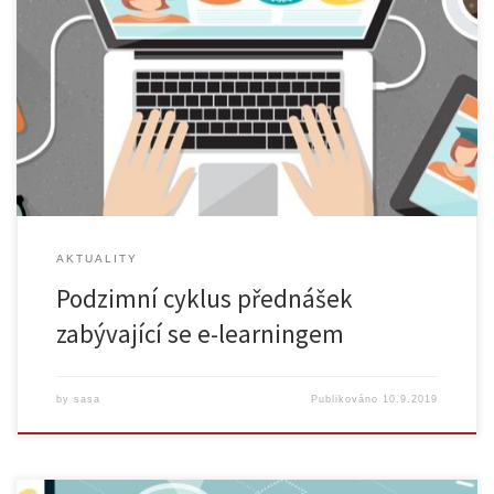
Centrum pro podporu e-learningu Ústřední knihovny UK pro Vás
připravilo podzimní cyklus přednášek, které tematicky spojuje e-
learning. V rámci série tří přednášek se můžete dozvědět, jak
zatraktivnit elektronický kurz, jak obohatit výuku využitím wikisystémů
a nebo se zaměřit na specifika příslušníků soudobé tzv. síťové
generace a na jejich nároky na využití […]
AKTUALITY
Podzimní cyklus přednášek
zabývající se e-learningem
by
sasa
Publikováno
10.9.2019