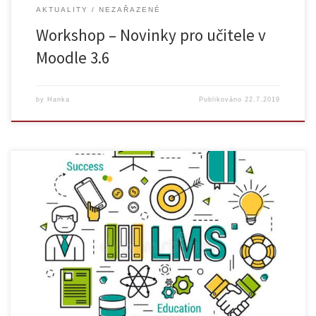
AKTUALITY
NEZAŘAZENÉ
Workshop – Novinky pro učitele v
Moodle 3.6
by
Hanka
Publikováno
22.7.2019
Technická podpora na UK pro své uživatele vytvořila nové návody k
práci se systémem Moodle. Ať už jste student, nebo vyučující a nevíte si
rady se zápisem do kurzu, tvorbou materiálů nebo třeba s možnostmi
testování, podívejte se na naše zbrusu nové návody. Nenašli jste
odpověď na to, co jste […]