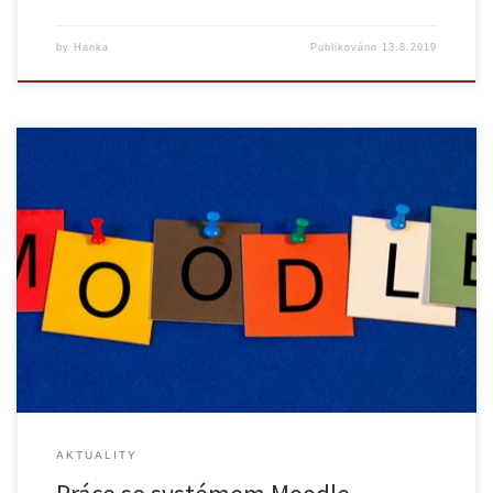
by
Hanka
Publikováno
13.8.2019
Centrum pro podporu e-learningu Vás zve na sérii školení základní
práce se systémem Moodle. Všechna tři školení jsou vhodná pro
začátečníky bez předchozích zkušeností s Moodlem a budou probíhat
formou workshopu. Proto je vhodné, aby si účastníci přinesli vlastní
notebooky. Jelikož je možné absolvovat pouze některá školení ze
série, je […]
AKTUALITY