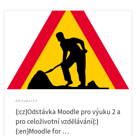
{:cz}Od pátku 16. 8. do neděle 18. 8. proběhne pravidelná údržba a
přechod na vyšší verzi systému u instalací Moodle 2 a Moodlu pro
další vzdělávání. V tomto termínu budou oba systémy mimo provoz.
Všechna data budou před odstávkou zálohována. Předem se
omlouváme za způsobené komplikace a přejeme krásný zbytek léta.
[…]
AKTUALITY
{:cz}Odstávka Moodle pro výuku 2 a
pro celoživotní vzdělávání{:}
{:en}Moodle for …