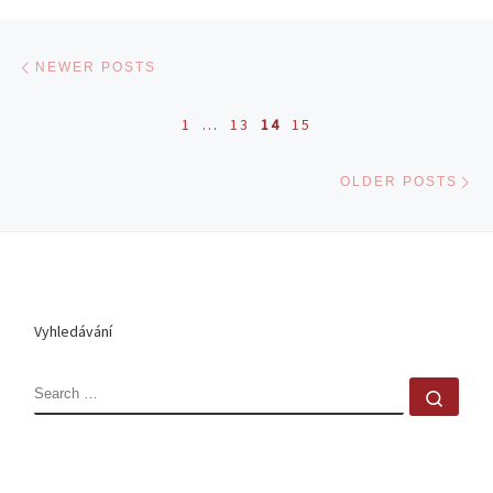
Posts navigation
Newer posts
NEWER POSTS
1
…
13
14
15
Ol
OLDER POSTS
Vyhledávání
SEARCH
Sear