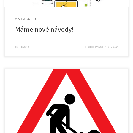
AKTUALITY
Máme nové návody!
by
Hanka
Publikováno
4.7.2019
{:cz}V období mezi 19. a 21.7.2019 proběhne odstávka systému Moodle
pro výuku 1 za účelem jeho pravidelné údržby a přechodu na vyšší
verzi Moodle 3.6. (ostatní instalace budou aktualizovány později,
sledujte aktuální informace na jednotlivých instalacích). Systém tedy
bude dočasně mimo provoz. Všechna data budou před odstávkou
zálohována. Odstávka je nezbytná […]