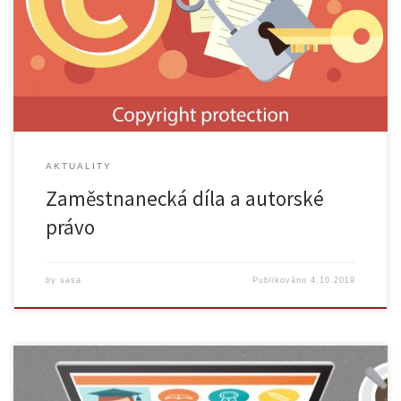
předmětem je tvůrčí činnost zaměstnance, mohou vznikat
zaměstnanecká autorská díla. Autorský zákon upravuje zvláštní režim
práv a povinností k těmto zaměstnaneckým dílům, jehož výchozím
principem je […]
AKTUALITY
Zaměstnanecká díla a autorské
právo
by
sasa
Publikováno
4.10.2019