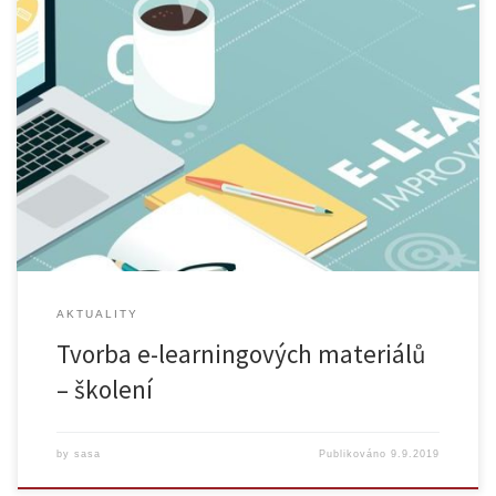
Centrum pro podporu e-learningu Vás zve na další sérii školení, která
je zaměřená na specifické oblasti e-learningu a volně navazuje na
školení z předchozí série. Všechna školení se budou konat
v počítačové učebně formou workshopu. Jelikož je možné se
zúčastnit jen vybraných školení za série, je nutné se přihlásit na
každou akci […]
AKTUALITY
Tvorba e-learningových materiálů
– školení
by
sasa
Publikováno
9.9.2019