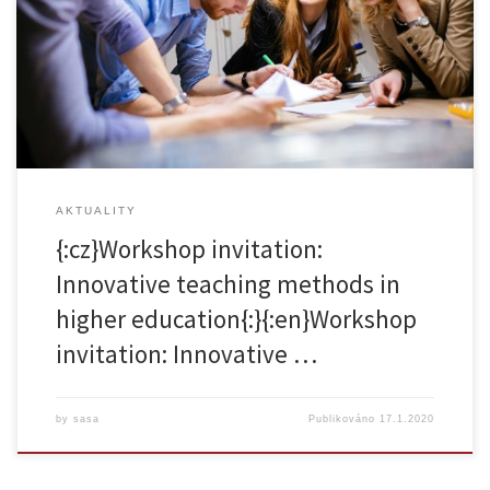
guidance of lecturers from several European universities from
Denmark, Germany, France and Italy. The workshop is part of project
TEFSI focusing on innovative teaching methods for sustainable food
systems. […]
AKTUALITY
{:cz}Workshop invitation:
Innovative teaching methods in
higher education{:}{:en}Workshop
invitation: Innovative …
by
sasa
Publikováno
17.1.2020