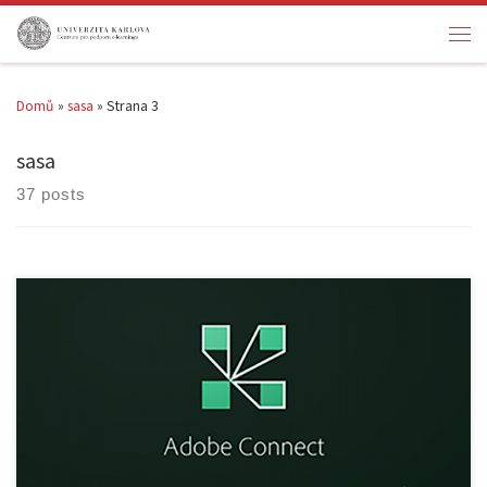
Skip to content
Men
Domů
»
sasa
»
Strana 3
sasa
37 posts
{:cz}Prosíme věnujte pozornost tomuto opatření. Z důvodu velké
vytíženosti univerzitního prostředí Adobe Connect jsme v těchto
dnech nuceni limitovat počet souběžně běžících online
konferencí zavedením povinné rezervace na konkrétní datum a čas.
Rezervační formulář https://knihovna.cuni.cz/rezervaceACUK Před
vyplněním rezervačního formuláře doporučujeme zkontrolovat
obsazenost Adobe Connect Univerzity Karlovy
na https://knihovna.cuni.cz/obsazenostACUK. Pro urychlení rezervace