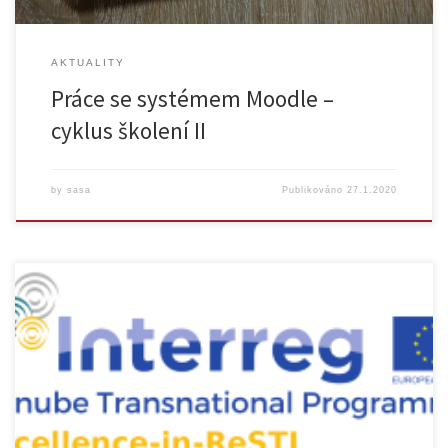
AKTUALITY
Práce se systémem Moodle –
cyklus školení II
by
sasa
Publikováno
27.1.2020
{:cz}Na MOOC platformě jsou všem zájemcům zpřístupněny online
kurzy z projektu ReSTI, zaměřené mimo jiné na řízení projektů. Zkuste
zodpovědět na následující tři otázky, abyste zjistili, zda by Vás kurzy
mohly zajímat. Zajímá vás výzkum a sociální a technologické
inovace? Chcete se zlepšit v oblasti projektového managementu?
Rádi studujete […]