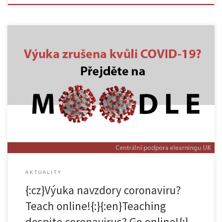
{:cz}Centrum pro podporu e-learningu v souvislosti s karanténním
opatřením rektora ze dne 11. března 2020 vypracovalo stručný návod,
jak okamžitě nahradit zrušenou prezenční výuku online formou.
Návod je dostupný zde: Návod – prezentace E-learning support center
is connection to quarantine measures form 11 of March has prepared
brief manual, how to […]
AKTUALITY
{:cz}Výuka navzdory coronaviru?
Teach online!{:}{:en}Teaching
despite coronavirus? Go online!{:}