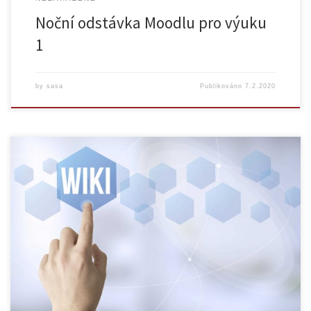
Noční odstávka Moodlu pro výuku
1
by
sasa
Publikováno
7.2.2020
V souvislosti s karanténním opatřením COVID-19 byla všechna školení
zrušena a jsou průběžně nahrazována online webináři. Děkujeme za
pochopení! Centrum pro podporu e-learningu Vás srdečně zve na
opakování úspěšné přednášky na téma Využití wikisystémů ve výuce.
Přednáška je určena všem zájemcům, kteří se chtějí podílet na vzniku
otevřených vzdělávacích zdrojů […]