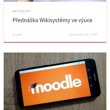
AKTUALITY
Přednáška Wikisystémy ve výuce
by
sasa
Publikováno
29.1.2020
V souvislosti s karanténním opatřením COVID-19 byla všechna školení
zrušena a jsou průběžně nahrazována online webináři. Děkujeme za
pochopení! Centrum pro podporu e-learningu Ústřední knihovny UK si
Vás dovoluje pozvat na sérii tří školení zaměřených na zvládnutí práce
se systémem Moodle, který umožňuje tvorbu online kurzů. Tvorba a
administrace kurzu […]