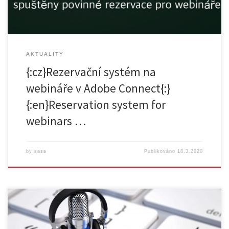
doporučujeme volit zejména zeleně označené časy. Aktuálně je
možné rezervovat […]
AKTUALITY
{:cz}Rezervační systém na
webináře v Adobe Connect{:}
{:en}Reservation system for
webinars …
by
sasa
Publikováno
18.3.2020