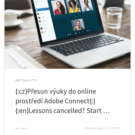
{:cz} V souvislosti s rozhodnutím rektora v návaznosti na současnou
situaci ohledně koronaviru, nabízí Centrum pro podporu e-learningu
možnost online výuky v prostředí Adobe Connect. V pátek 13. 3 a v
pondělí 16. 3. se uskuteční webináře zaměřené na realizaci online
výuky prostřednictvím nástroje Adobe Connect. Webinář „Možnosti
realizace online výuky v systému Adobe […]
AKTUALITY
{:cz}Přesun výuky do online
prostředí Adobe Connect{:}
{:en}Lessons cancelled? Start …
by
sasa
Publikováno
10.3.2020