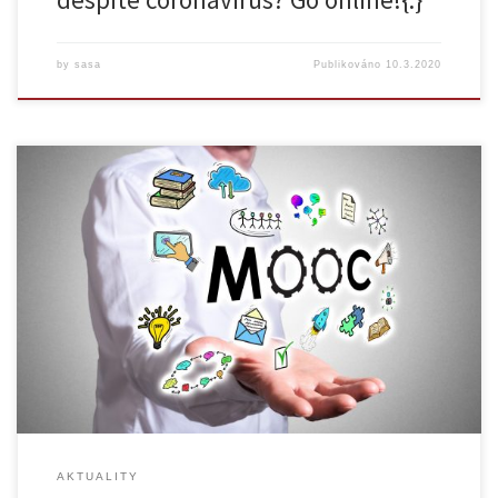
by
sasa
Publikováno
10.3.2020
Online kurz Spánková medicína v praxi je jedním z prvních online
kurzů umístěných na MOOC platformě, kterou provozuje Centrum pro
podporu e-learningu Ústřední knihovny Univerzity Karlovy. Vytváření
MOOC (Massive Open Online Courses) je běžné na mnoha
zahraničních univerzitách, které tímto způsobem zpřístupňují
zajímavé poznatky široké veřejnosti. Jak se přihlásit: V případě […]
AKTUALITY