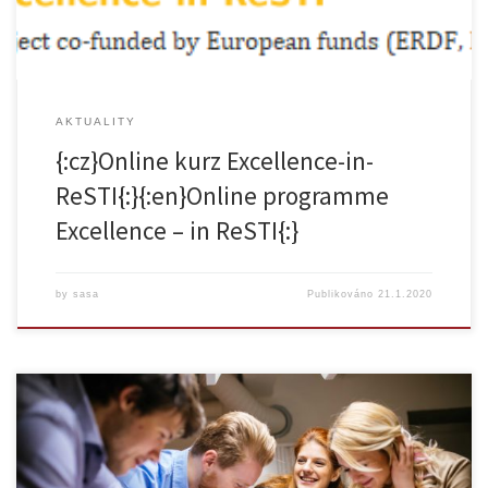
AKTUALITY
{:cz}Online kurz Excellence-in-
ReSTI{:}{:en}Online programme
Excellence – in ReSTI{:}
by
sasa
Publikováno
21.1.2020
{:cz}An international workshop on Innovative teaching methods in
higher education to be held on 19th – 21st February 2020 under the