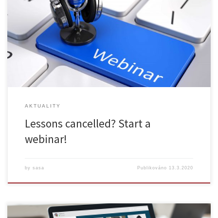
In connection to rector´s measures concerning the cancelation of in-
class lectures because of coronavirus, E-learning Support Center offers
an online webinars „How to implement online webinar in Adobe
Connect?“ Date of the event: Tuesday 17 of March from 11 a.m. to 1
p.m. You can enrol in educational […]
AKTUALITY
Lessons cancelled? Start a
webinar!
by
sasa
Publikováno
13.3.2020