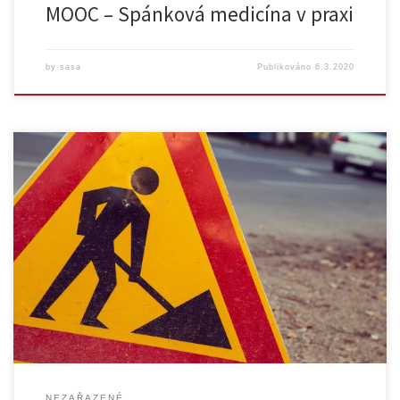
MOOC – Spánková medicína v praxi
by
sasa
Publikováno
6.3.2020
V pozdních nočních hodinách ze soboty 8. 2. na neděli 9. 2. bude
probíhat údržba systému Moodle pro výuku 1. Z toho důvodu bude
systém po několik hodin mimo provoz. Provedení údržby je naprosto
nezbytné pro bezproblémový chod Moodle 1. Předem se omlouváme
za způsobené komplikace.
NEZAŘAZENÉ