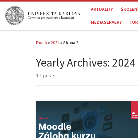
Skip to content
AKTUALITY
ŠKOLEN
MEDIASERVERY
TUR
Domů
»
2024
»
Strana 2
Yearly Archives:
2024
17 posts
Končí semestr a Vy již brzy budete potřebovat
zazálohovat Váš kurz v Moodle. Připravili jsme pro Vás
nové videonávody, které Vás navedou základním
procesem zálohy, resetu, importu či obnovy. Odkazy
na návody najdete na stránkách uživatelské podpory