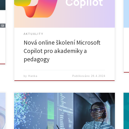
registrace Anotace: Toto školení je určeno pro
akademické pracovníky bez předchozích zkušeností
[…]
AKTUALITY
Nová online školení Microsoft
Copilot pro akademiky a
pedagogy
by
Hanka
Publikováno
26.4.2024
Vážené kolegyně, Vážení kolegové, dovolujeme si Vás
pozvat na Setkání akademických pracovníků UK, kteří
se aktivně zapojují do zavádění nástrojů AI do práce
akademických pracovníků, či kteří se o nástroje AI