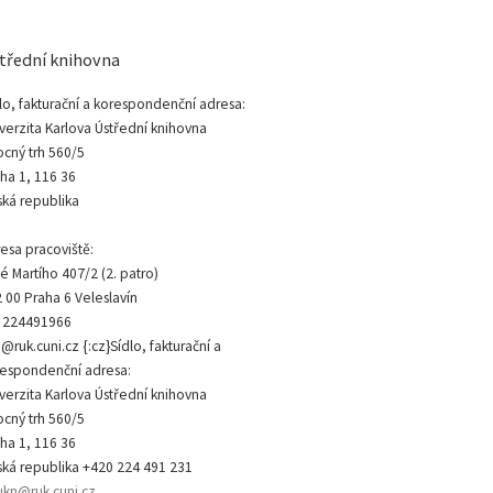
třední knihovna
lo, fakturační a korespondenční adresa:
verzita Karlova Ústřední knihovna
cný trh 560/5
ha 1, 116 36
ká republika
esa pracoviště:
é Martího 407/2 (2. patro)
 00 Praha 6 Veleslavín
: 224491966
@ruk.cuni.cz {:cz}Sídlo, fakturační a
espondenční adresa:
verzita Karlova Ústřední knihovna
cný trh 560/5
ha 1, 116 36
ká republika +420 224 491 231
ukn@ruk.cuni.cz