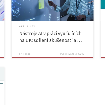
zajímají. ⇒ Diskusí účastníky provedou Mgr. Josef
Šlerka, Ph.D. (FF UK); RNDr. Čestmír Štuka, MBA, Ph.D.
(1. LF UK), […]
AKTUALITY
Nástroje AI v práci vyučujících
na UK: sdílení zkušeností a …
by
Hanka
Publikováno
2.4.2024