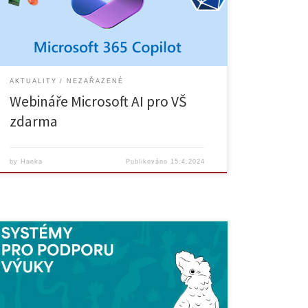
zodpovědnou umělou inteligenci, závazky společnosti
Microsoft a přehled nástrojů umělé inteligence v
aplikacích běžně dostupných […]
AKTUALITY
NEZAŘAZENÉ
Webináře Microsoft AI pro VŠ
zdarma
by
Hanka
Publikováno
15.4.2024
Rádi bychom Vám představili studentského průvodce
e-learningem na UK. Příručka vám v několika kapitolách
představí nejčastěji využívané nástroje pro podporu e-
learningu na Univerzitě Karlově, se kterými se během