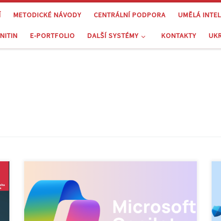
Í
METODICKÉ NÁVODY
CENTRÁLNÍ PODPORA
UMĚLÁ INTE
NITIN
E-PORTFOLIO
DALŠÍ SYSTÉMY
KONTAKTY
UK
Dovolujeme si Vám nabídnout další blok dvou školení
práce s Microsoft Copilot. Obě školení se uskuteční
online. Odkaz na schůzku bude přihlášeným
uživatelům zaslán emailem před dnem konání akce.
⇒ Základy práce s Microsoft Copilot (90 minut) |