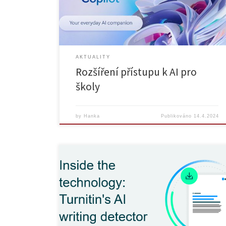
dispozici velice užitečný pomocník využívající umělou
inteligenci – Copilot pro Microsoft 365. Jedná se […]
AKTUALITY
Rozšíření přístupu k AI pro
školy
by
Hanka
Publikováno
14.4.2024
Společnost Turnitin dosáhla milníku více než 65 milionů
prací zkontrolovaných novým detektorem psaní s
umělou inteligencí a připravila přehled, který osvětluje
jeho architekturu a testovací protokol. Více informací v
oficiální zprávě společnosti Turnitin (EN). Turnitin has
reached a milestone of more than 65 million papers