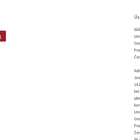
Ús
Síd
Search …
Uni
Ovo
Pra
Čes
Adr
Jos
162
tel
ukn
kor
Uni
Ovo
Pra
Čes
@