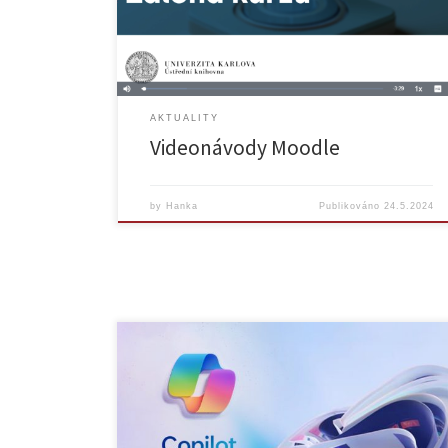
na adrese https://dl.cuni.cz/podpora/#videonavody.
Všechny návody se nachází na Mediaserveru CUNI, pro
přístup k […]
AKTUALITY
Videonávody Moodle
by
Hanka
Publikováno
24.5.2024
Tisková zpráva | Rozšíření přístupu k AI pro školy
Copilot pro Microsoft 365 (AI pomocník) je k dispozici i
pro zákazníky z oblasti školství Microsoft pro vysoké
školství | Od března je pro zaměstnance škol k