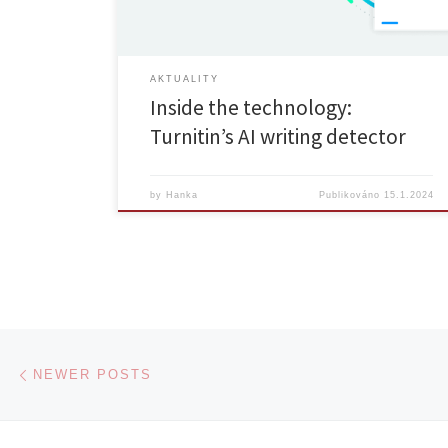
reviewed through our AI writing […]
AKTUALITY
Inside the technology:
Turnitin’s AI writing detector
by
Hanka
Publikováno
15.1.2024
Posts navigation
Newer posts
NEWER POSTS