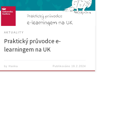
studia můžete setkat, a pomůže vám vyvarovat se
nejčastějších překážek spojených s jejich využíváním.
Také vám nabídne tipy, jak se při online […]
AKTUALITY
Praktický průvodce e-
learningem na UK
by
Hanka
Publikováno
19.2.2024