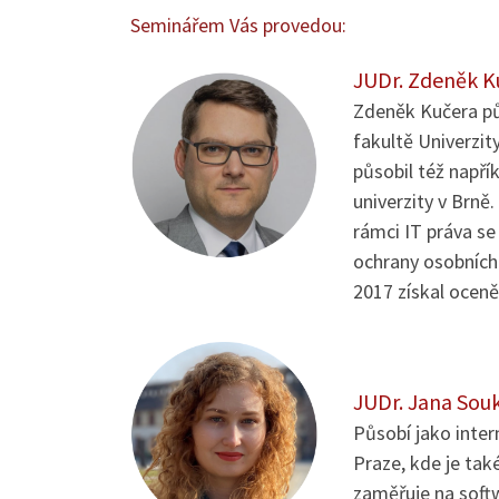
Seminářem Vás provedou:
JUDr. Zdeněk K
Zdeněk Kučera půs
fakultě Univerzit
působil též napří
univerzity v Brně
rámci IT práva se
ochrany osobních 
2017 získal oceně
JUDr. Jana Sou
Působí jako inter
Praze, kde je tak
zaměřuje na soft