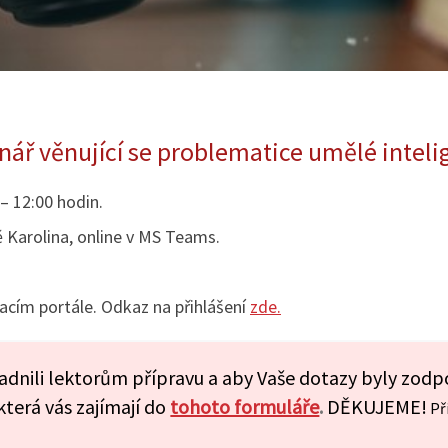
nář věnující se problematice umělé inteli
– 12:00 hodin.
Karolina, online v MS Teams.
acím portále. Odkaz na přihlášení
zde.
dnili lektorům přípravu a aby Vaše dotazy byly zod
která vás zajímají do
tohoto formuláře
.
DĚKUJEME!
Př