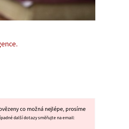
gence.
povězeny co možná nejlépe, prosíme
ípadné další dotazy směřujte na email: