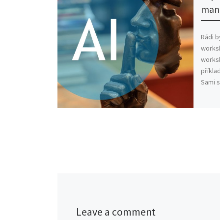
mani
Rádi b
worksh
works
příkla
Sami s
Leave a comment