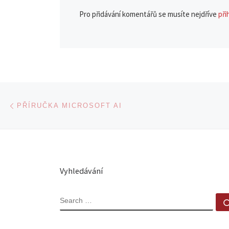
Pro přidávání komentářů se musíte nejdříve
při
Navigace v příspěvcích
Previous post
PŘÍRUČKA MICROSOFT AI
Vyhledávání
SEARCH