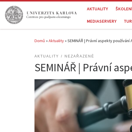
Skip to content
AKTUALITY
ŠKOLEN
MEDIASERVERY
TUR
Domů
»
Aktuality
»
SEMINÁŘ | Právní aspekty používání
AKTUALITY
NEZAŘAZENÉ
SEMINÁŘ | Právní asp