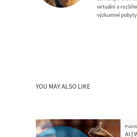
virtuální a rozší
výzkumné pobyty 
YOU MAY ALSO LIKE
Publi
AI |