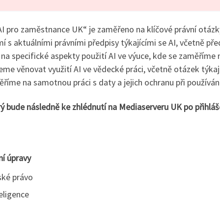
AI pro zaměstnance UK“ je zaměřeno na klíčové právní otázk
 s aktuálními právními předpisy týkajícími se AI, včetně pře
na specifické aspekty použití AI ve výuce, kde se zaměříme n
e věnovat využití AI ve vědecké práci, včetně otázek týkající
říme na samotnou práci s daty a jejich ochranu při používání
 bude následně ke zhlédnutí na Mediaserveru UK po přihláše
ní úpravy
rské právo
teligence
í