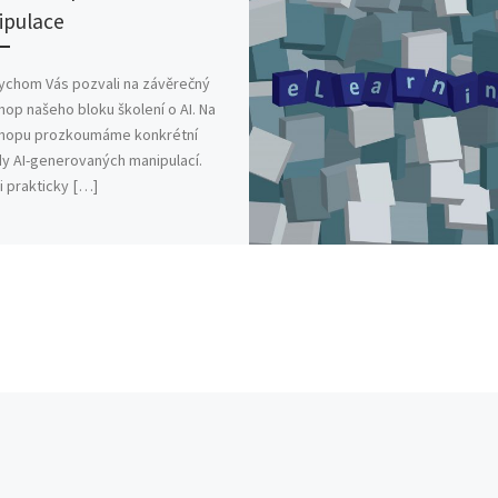
pulace
ychom Vás pozvali na závěrečný
op našeho bloku školení o AI. Na
hopu prozkoumáme konkrétní
dy AI-generovaných manipulací.
i prakticky […]