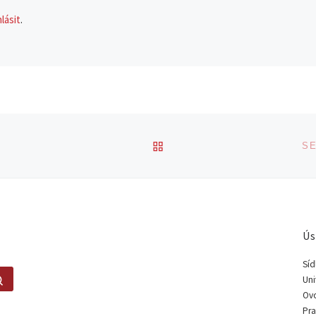
hlásit
.
BACK TO POST LIST
SE
Ús
Síd
Search …
Uni
Ovo
Pra