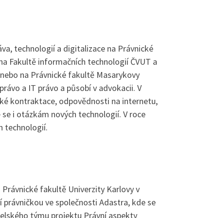
a, technologií a digitalizace na Právnické
 na Fakultě informačních technologií ČVUT a
, nebo na Právnické fakultě Masarykovy
právo a IT právo a působí v advokacii. V
cké kontraktace, odpovědnosti na internetu,
 se i otázkám nových technologií. V roce
h technologií.
 Právnické fakultě Univerzity Karlovy v
 právničkou ve společnosti Adastra, kde se
telského týmu projektu Právní aspekty