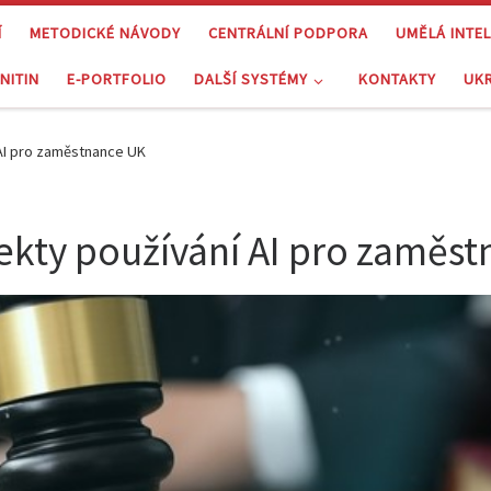
Í
METODICKÉ NÁVODY
CENTRÁLNÍ PODPORA
UMĚLÁ INTE
NITIN
E-PORTFOLIO
DALŠÍ SYSTÉMY
KONTAKTY
UK
 AI pro zaměstnance UK
ekty používání AI pro zaměs