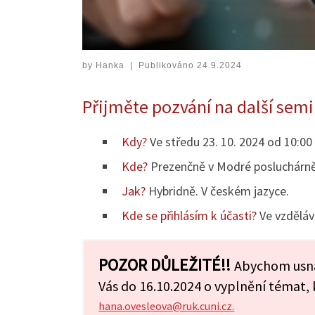
by
Hanka
|
Publikováno
24.9.2024
Přijměte pozvání na další semi
Kdy?
Ve středu 23. 10. 2024 od 10:00 
Kde?
Prezenčně v Modré posluchárně 
Jak?
Hybridně. V českém jazyce.
Kde se přihlásím k účasti?
Ve vzděláv
POZOR DŮLEŽITÉ!!
Abychom usna
Vás do 16.10.2024 o vyplnění témat, 
hana.ovesleova@ruk.cuni.cz.