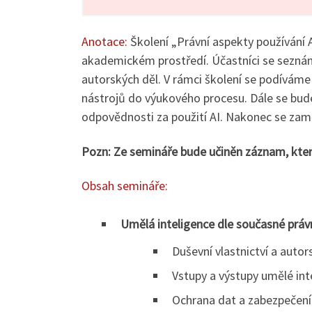
Anotace:
Školení „Právní aspekty používání 
akademickém prostředí. Účastníci se seznámí
autorských děl. V rámci školení se podíváme 
nástrojů do výukového procesu. Dále se budem
odpovědnosti za použití AI. Nakonec se zamě
Pozn: Ze semináře bude učiněn záznam, který
Obsah semináře:
Umělá inteligence dle současné práv
Duševní vlastnictví a auto
Vstupy a výstupy umělé in
Ochrana dat a zabezpečen