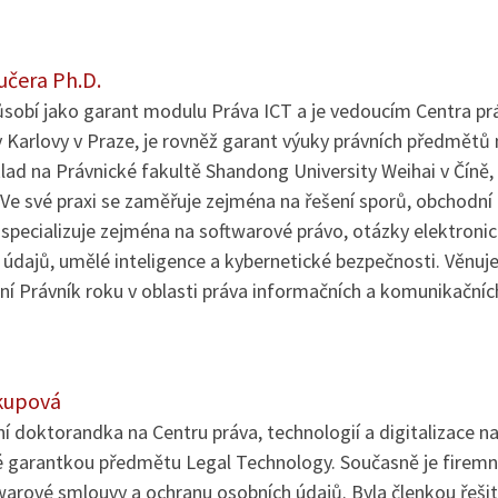
učera Ph.D.
obí jako garant modulu Práva ICT a je vedoucím Centra práv
y Karlovy v Praze, je rovněž garant výuky právních předmětů
klad na Právnické fakultě Shandong University Weihai v Číně
. Ve své praxi se zaměřuje zejména na řešení sporů, obchodní 
 specializuje zejména na softwarové právo, otázky elektroni
údajů, umělé inteligence a kybernetické bezpečnosti. Věnuje
ní Právník roku v oblasti práva informačních a komunikačníc
kupová
ní doktorandka na Centru práva, technologií a digitalizace na
é garantkou předmětu Legal Technology. Současně je firemní
warové smlouvy a ochranu osobních údajů. Byla členkou řeši