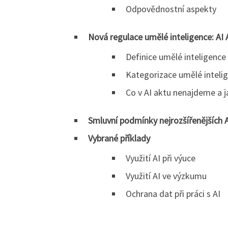
Odpovědnostní aspekty
Nová regulace umělé inteligence: AI
Definice umělé inteligence
Kategorizace umělé intelig
Co v AI aktu nenajdeme a j
Smluvní podmínky nejrozšířenějších A
Vybrané příklady
Využití AI při výuce
Využití AI ve výzkumu
Ochrana dat při práci s AI